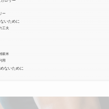
・カロリー
リー
ぎないために
の工夫
雑穀米
利用
らめないために