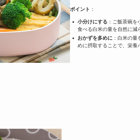
ポイント
：
小分けにする
：ご飯茶碗を
食べる白米の量を自然に減
おかずを多めに
：白米の量
めに摂取することで、栄養