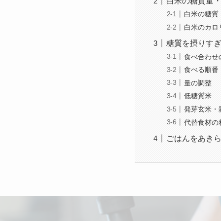
白米の糖質量
白米の糖質
白米のカロ
糖質を摂りす
食べ合わせ
食べる順番
量の調整
低糖質米
発芽玄米・
代替食材の
ごはんをあき