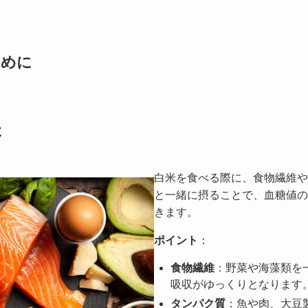
ために
夫
白米を食べる際に、食物繊維や
と一緒に摂ることで、血糖値の
きます。
ポイント
：
食物繊維
：野菜や海藻類を
吸収がゆっくりとなります
タンパク質
：魚や肉、大豆